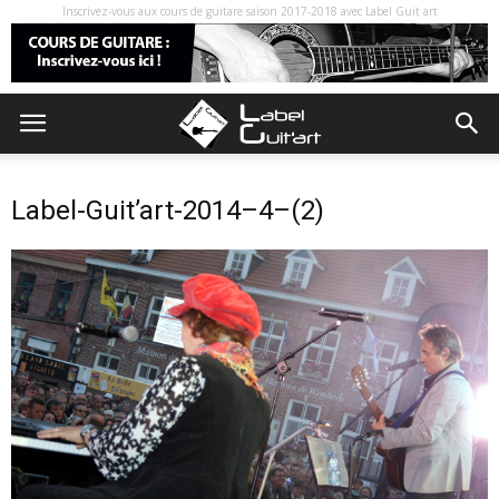
Inscrivez-vous aux cours de guitare saison 2017-2018 avec Label Guit art
Label-Guit’art-2014–4–(2)