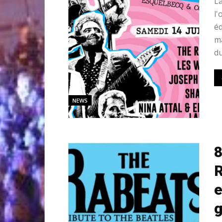
La
l'
éd
ma
du
NEWS
R
e
g