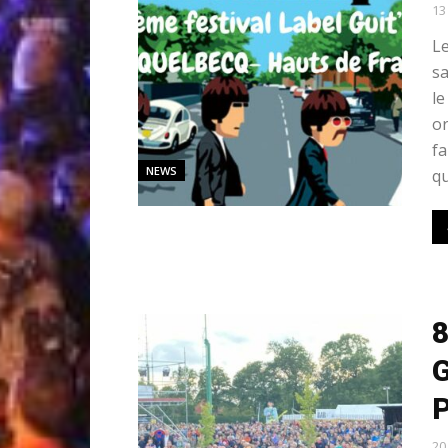
13
Le
sa
le
or
f
NEWS
qu
G
20