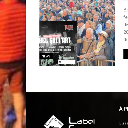
Bo
fe
di
2
du
NEWS
À 
L'as