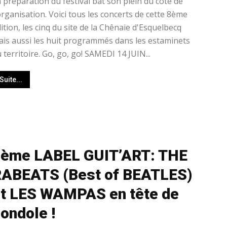
 préparation du festival bat son plein du côté de
organisation. Voici tous les concerts de cette 8ème
ition, les cinq du site de la Chênaie d'Esquelbecq
is aussi les huit programmés dans les estaminets
 territoire. Go, go, go! SAMEDI 14 JUIN...
Suite...
8ème LABEL GUIT’ART: THE
ABEATS (Best of BEATLES)
t LES WAMPAS en tête de
ondole !