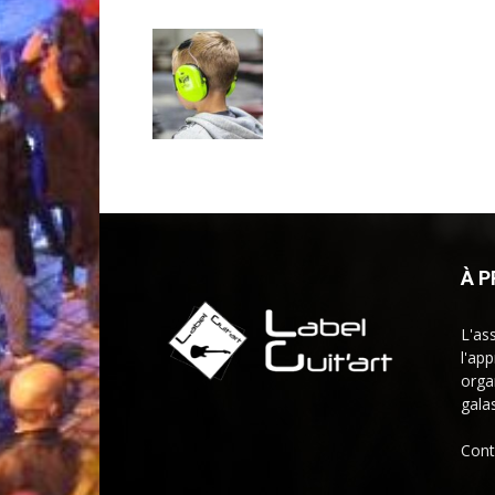
À 
L'as
l'ap
orga
galas
Cont