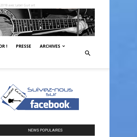
-2018 avec Label Guit art
R !
PRESSE
ARCHIVES
NEWS POPULAIRES