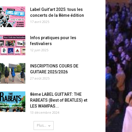
Label Guit’art 2025: tous les
concerts de la 8ème édition
17 avril 2025
Infos pratiques pour les
festivaliers
12 juin 2025
INSCRIPTIONS COURS DE
GUITARE 2025/2026
27 août 2025
8ème LABEL GUIT’ART: THE
RABEATS (Best of BEATLES) et
LES WAMPAS...
13 décembre 2024
Plus...