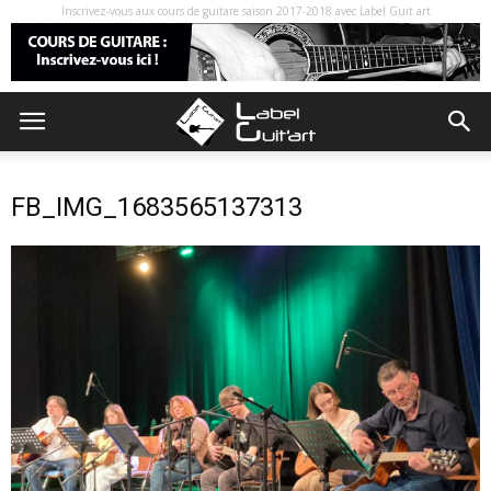
Inscrivez-vous aux cours de guitare saison 2017-2018 avec Label Guit art
FB_IMG_1683565137313